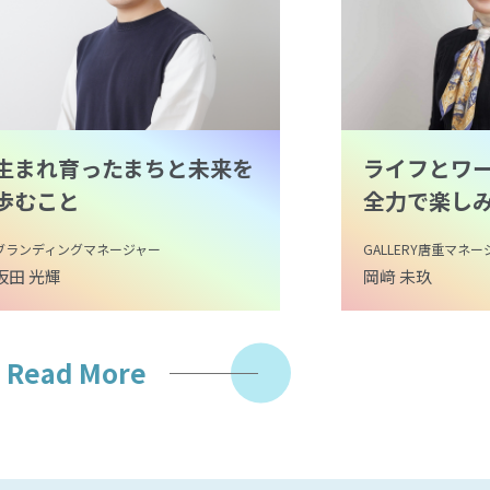
生まれ育ったまちと未来を
ライフとワ
歩むこと
全力で楽し
ブランディングマネージャー
GALLERY唐重マネ
坂田 光輝
岡﨑 未玖
Read More