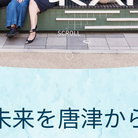
SCROLL
未来を唐津か