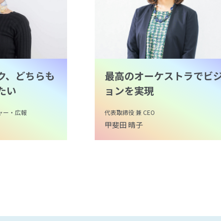
ク、どちらも
最高のオーケストラでビ
たい
ョンを実現
ジャー・広報
代表取締役 兼 CEO
甲斐田 晴子