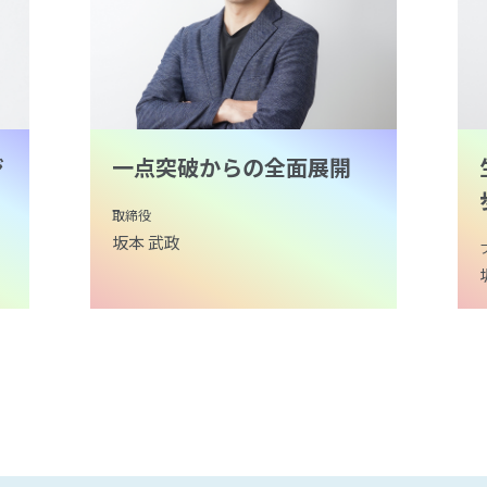
ジ
一点突破からの全面展開
取締役
坂本 武政